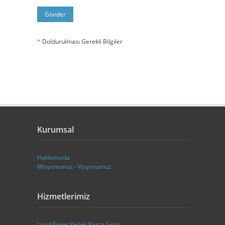
*
Doldurulması Gerekli Bilgiler
Kurumsal
Hakkımızda
Misyonumuz - Vizyonumuz
Hizmetlerimiz
Land Rover Yedek Parça Satış